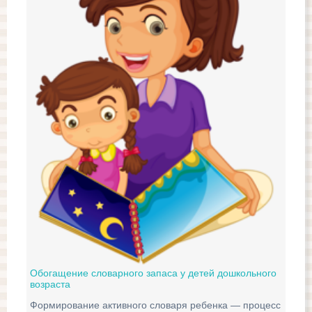
Что
Под
Але
Отс
пов
Обогащение словарного запаса у детей дошкольного
возраста
Формирование активного словаря ребенка — процесс