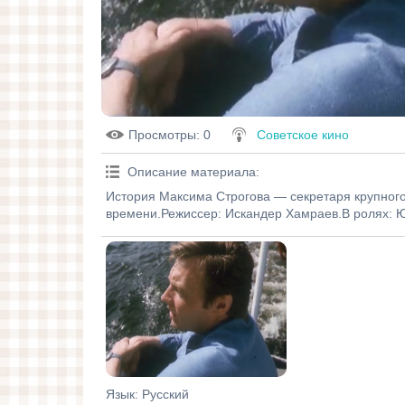
Просмотры
: 0
Советское кино
Описание материала
:
История Максима Строгова — секретаря крупного
времени.Режиссер: Искандер Хамраев.В ролях: Ю
Язык
: Русский