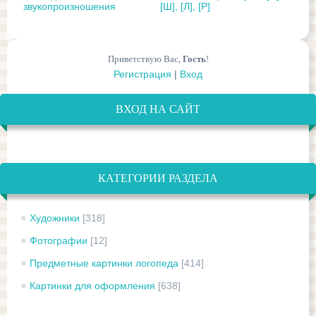
звукопроизношения
[Ш], [Л], [Р]
Приветствую Вас
,
Гость
!
Регистрация
|
Вход
ВХОД НА САЙТ
КАТЕГОРИИ РАЗДЕЛА
Художники
[318]
Фотографии
[12]
Предметные картинки логопеда
[414]
Картинки для оформления
[638]