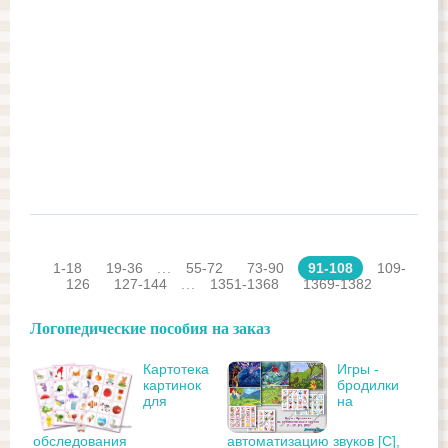
1-18
19-36
...
55-72
73-90
91-108
109-
126
127-144
...
1351-1368
1369-1382
Логопедические пособия на заказ
Картотека
Игры -
картинок
бродилки
для
на
обследования
автоматизацию звуков [С],