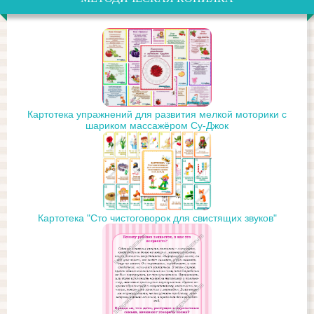
Картотека упражнений для развития мелкой моторики с
шариком массажёром Су-Джок
Картотека "Сто чистоговорок для свистящих звуков"