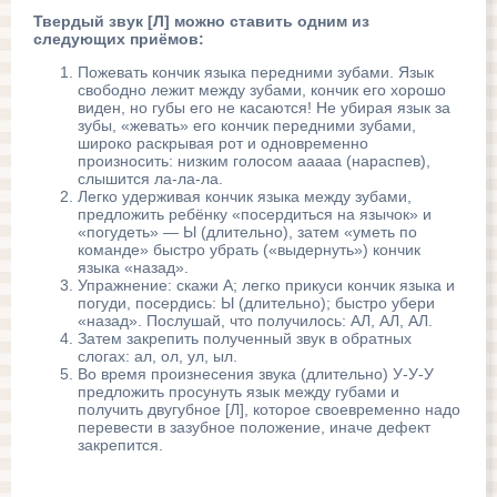
Твердый звук [Л] можно ставить одним из
следующих приёмов:
Пожевать кончик языка передними зубами. Язык
свободно лежит между зубами, кончик его хорошо
виден, но губы его не касаются! Не убирая язык за
зубы, «жевать» его кончик передними зубами,
широко раскрывая рот и одновременно
произносить: низким голосом ааааа (нараспев),
слышится ла-ла-ла.
Легко удерживая кончик языка между зубами,
предложить ребёнку «посердиться на язычок» и
«погудеть» — Ы (длительно), затем «уметь по
команде» быстро убрать («выдер­нуть») кончик
языка «назад».
Упражнение: скажи А; легко прикуси кончик языка и
погуди, посердись: Ы (длительно); быстро убери
«назад». Послушай, что получилось: АЛ, АЛ, АЛ.
Затем закрепить полученный звук в обратных
слогах: ал, ол, ул, ыл.
Во время произнесения звука (длительно) У-У-У
предложить просунуть язык между губами и
получить двугубное [Л], которое своевременно надо
перевести в зазубное положение, иначе дефект
закрепится.