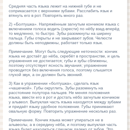
Средняя часть языка лежит на нижней губе и не
соприкасается с верхними зубами. Расслабить язык и
втянуть его в рот. Повторять много раз.
2) «Болтушка». Напряжённым загнутым кончиком языка с
включением голоса водить (скрести) по нёбу взад-вперёд
то медленно, то быстро. Зубы разомкнуты на ширину
пальца. Губы открыты и не закрывают зубов. Челюсти
должны быть неподвижны, работает только язык.
Примечание. Могут быть следующие неточности: кончик
языка не достаёт до нёба, скребёт в пространстве, и цель
упражнения не достигается; губы и зубы сближены,
поэтому отсутствует ясность звучания; упражнение
проводится без включения голоса, поэтому слышится
глухой звук, а он должен быть звонкий.
3) Как в упражнении «болтушка», сделать язык
«чашечкой». Губы округлить. Зубы разомкнуть на
расстояние полутора пальцев. Не меняя положения
языка, ввести его в рот и достать нёбо загнутым кончиком
у альвеол. Выпуклая часть языка находится между зубами
и придаёт языку удобное положение. Губы принимают
овальную форму. Повторить упражнение несколько раз.
Примечание. Кончик языка может упираться не в
альвеолы, а в середину нёба, и поэтому выпуклая часть
языка будет находиться слишком далеко от зубов. Это