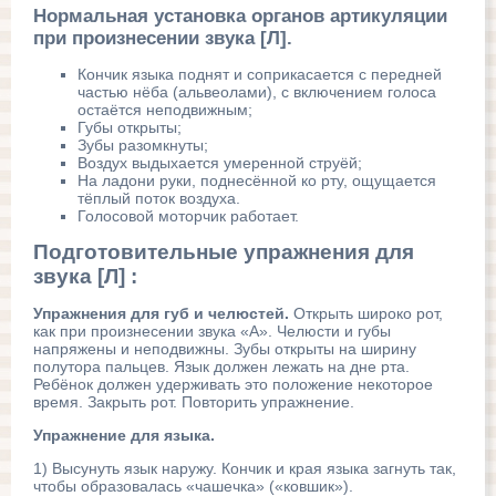
Нормальная установка органов артикуляции
при произнесении звука [Л].
Кончик языка поднят и соприкасается с передней
частью нёба (альвеолами), с включением голоса
остаётся неподвижным;
Губы открыты;
Зубы разомкнуты;
Воздух выдыхается умеренной струёй;
На ладони руки, поднесённой ко рту, ощущается
тёплый поток воздуха.
Голосовой моторчик работает.
Подготовительные упражнения для
звука [Л] :
Упражнения для губ и челюстей.
Открыть широко рот,
как при произнесении звука «А». Челюсти и губы
напряжены и неподвижны. Зубы открыты на ширину
полутора пальцев. Язык должен лежать на дне рта.
Ребёнок должен удерживать это положение некоторое
время. Закрыть рот. Повторить упражнение.
Упражнение для языка.
1) Высунуть язык наружу. Кончик и края языка загнуть так,
чтобы образовалась «чашечка» («ковшик»).