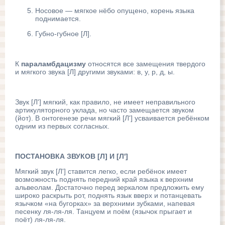
Носовое — мягкое нёбо опущено, корень языка
поднимается.
Губно-губное [Л].
К
параламбдацизму
относятся все замещения твердого
и мягкого звука [Л] другими зву­ками: в, у, р, д, ы.
Звук [Л'] мягкий, как правило, не имеет неправильного
артикуляторного уклада, но часто замещается звуком
(йот). В онтогенезе речи мягкий [Л'] усваивается ребёнком
одним из первых согласных.
ПОСТАНОВКА ЗВУКОВ [Л] И [Л']
Мягкий звук [Л'] ставится легко, если ребёнок имеет
возможность поднять передний край языка к верхним
альвеолам. Достаточно перед зеркалом предложить ему
широко раскрыть рот, поднять язык вверх и потанцевать
язычком «на бугорках» за верхними зубками, напевая
песенку ля-ля-ля. Танцуем и поём (язычок прыгает и
поёт) ля-ля-ля.