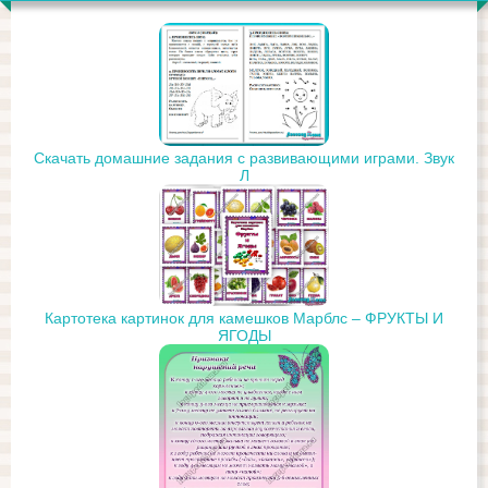
Скачать домашние задания с развивающими играми. Звук
Л
Картотека картинок для камешков Марблс – ФРУКТЫ И
ЯГОДЫ