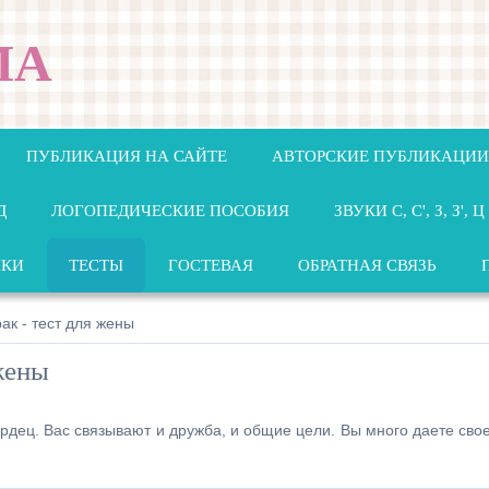
МА
ПУБЛИКАЦИЯ НА САЙТЕ
АВТОРСКИЕ ПУБЛИКАЦИИ
Д
ЛОГОПЕДИЧЕСКИЕ ПОСОБИЯ
ЗВУКИ С, С', З, З', Ц
НКИ
ТЕСТЫ
ГОСТЕВАЯ
ОБРАТНАЯ СВЯЗЬ
ак - тест для жены
 жены
дец. Вас связывают и дружба, и общие цели. Вы много даете сво