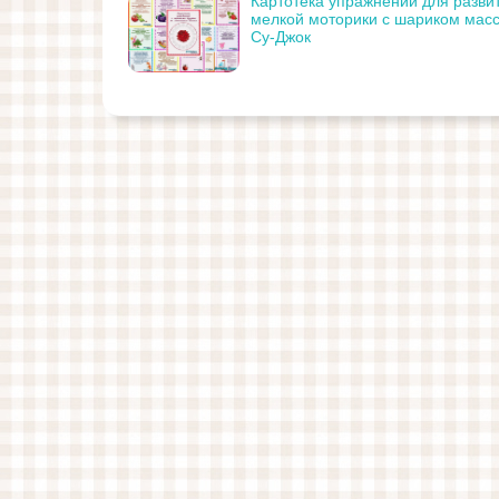
Картотека упражнений для разви
мелкой моторики с шариком мас
Су-Джок