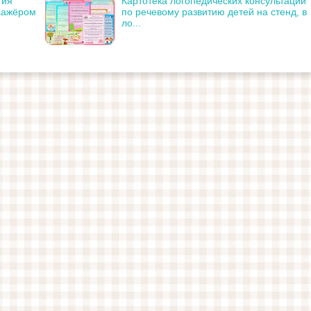
тия
Картотека логопедических консультаций
сажёром
по речевому развитию детей на стенд, в
ло...