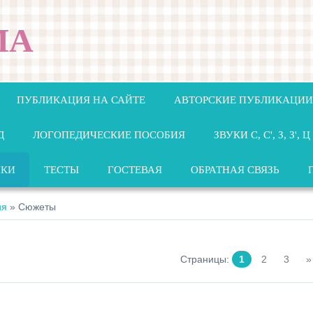
МА
ПУБЛИКАЦИЯ НА САЙТЕ
АВТОРСКИЕ ПУБЛИКАЦИИ
Д
ЛОГОПЕДИЧЕСКИЕ ПОСОБИЯ
ЗВУКИ С, С', З, З', Ц
НКИ
ТЕСТЫ
ГОСТЕВАЯ
ОБРАТНАЯ СВЯЗЬ
ия
» Сюжеты
Страницы
:
1
2
3
»