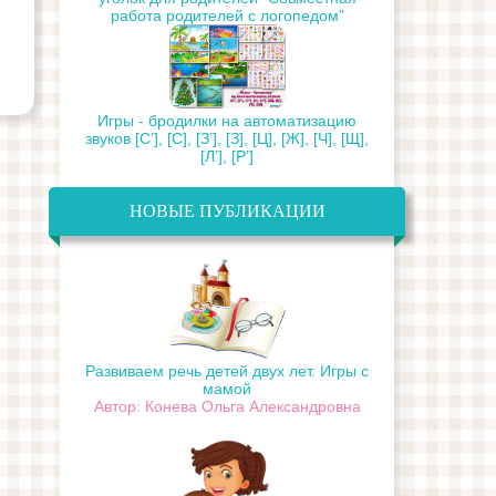
работа родителей с логопедом"
Игры - бродилки на автоматизацию
звуков [С’], [С], [З’], [З], [Ц], [Ж], [Ч], [Щ],
[Л’], [Р’]
НОВЫЕ ПУБЛИКАЦИИ
Развиваем речь детей двух лет. Игры с
мамой
Автор: Конева Ольга Александровна