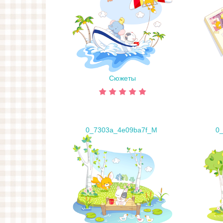
Сюжеты
0_7303a_4e09ba7f_M
0