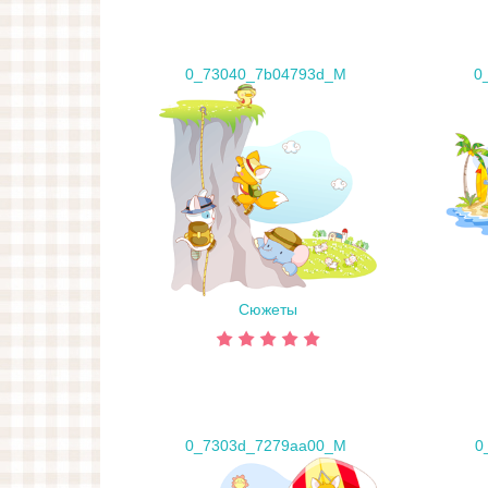
0_73040_7b04793d_M
0
Сюжеты
0_7303d_7279aa00_M
0