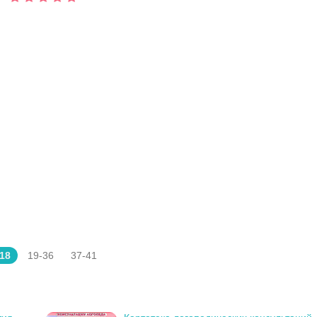
-18
19-36
37-41