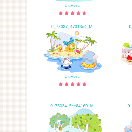
Сюжеты
0_73037_47313e4_M
0
Сюжеты
0_73034_5ce84160_M
0