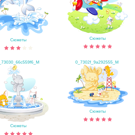
Сюжеты
Сюжеты
_73030_66c559f6_M
0_7302f_9a292555_M
Сюжеты
Сюжеты