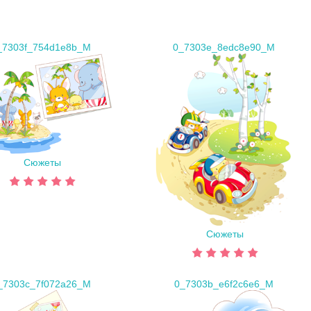
_7303f_754d1e8b_M
0_7303e_8edc8e90_M
Сюжеты
Сюжеты
_7303c_7f072a26_M
0_7303b_e6f2c6e6_M