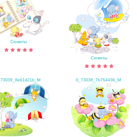
Сюжеты
Сюжеты
_73039_8e61d21b_M
0_73038_7b754436_M