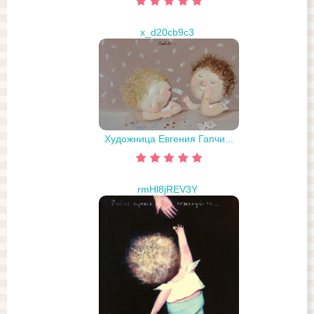
x_d20cb9c3
Художница Евгения Гапчи...
rmHl8jREV3Y