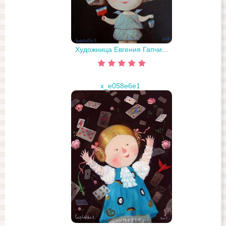
Художница Евгения Гапчи...
x_e058e6e1