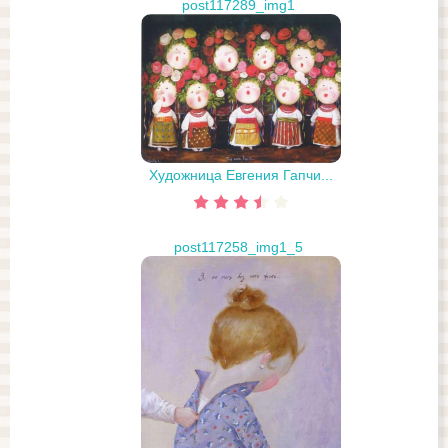
post117289_img1
Художница Евгения Гапчи...
post117258_img1_5