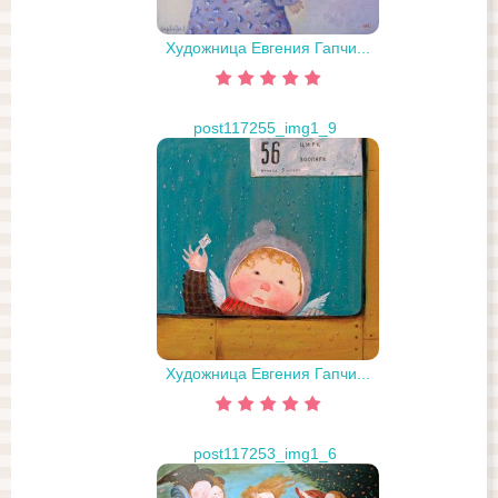
Художница Евгения Гапчи...
post117255_img1_9
Художница Евгения Гапчи...
post117253_img1_6