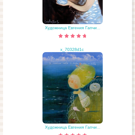
Художница Евгения Гапчи...
x_70328d1c
Художница Евгения Гапчи...