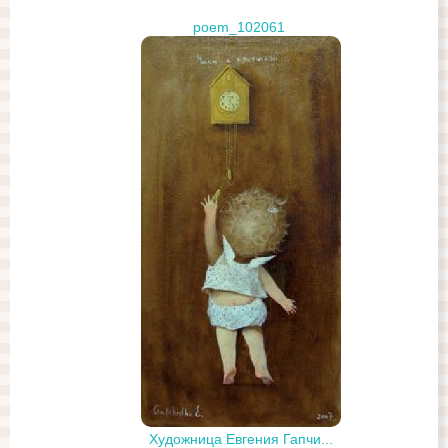
poem_102061
Художница Евгения Гапчи...