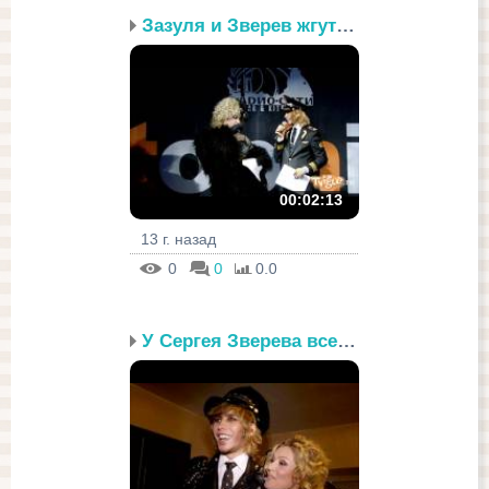
Зазуля и Зверев жгут не...
00:02:13
13 г. назад
0
0
0.0
У Сергея Зверева все «г...