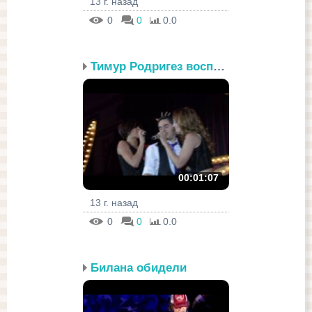
13 г. назад
0
0
0.0
Тимур Родригез воспольз...
00:01:07
13 г. назад
0
0
0.0
Билана обидели