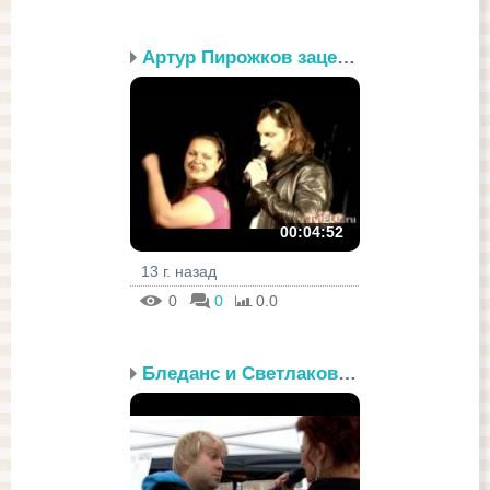
Артур Пирожков зацепил ...
00:04:52
13 г. назад
0
0
0.0
Бледанс и Светлаков в б...