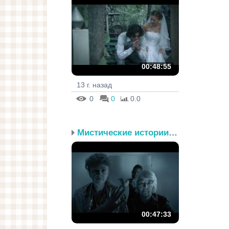
00:48:55
13 г. назад
0
0
0.0
Мистические истории. Эп...
00:47:33