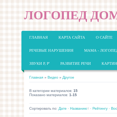
ЛОГОПЕД ДО
ГЛАВНАЯ
КАРТА САЙТА
О САЙТЕ
РЕЧЕВЫЕ НАРУШЕНИЯ
МАМА - ЛОГОПЕ
ЗВУКИ Р, Р'
РАЗВИТИЕ РЕЧИ
КАРТИ
Главная
»
Видео
»
Другое
В категории материалов
:
15
Показано материалов
:
1-15
Сортировать по
:
Дате
·
Названию
↑
·
Рейтингу
·
Во