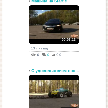
Машина на Start'е
00:03:13
13 г. назад
0
0
0.0
С удовольствием прокачу!