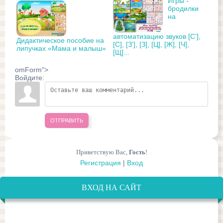
Игры -
бродилки
на
автоматизацию звуков [С’],
Дидактическое пособие на
[С], [З’], [З], [Ц], [Ж], [Ч],
липучках «Мама и малыш»
[Щ]...
omForm">
Войдите:
ОТПРАВИТЬ
Приветствую Вас
,
Гость
!
Регистрация
|
Вход
ВХОД НА САЙТ