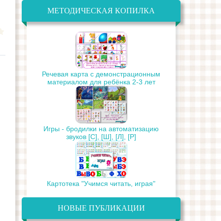
МЕТОДИЧЕСКАЯ КОПИЛКА
Речевая карта с демонстрационным
материалом для ребёнка 2-3 лет
Игры - бродилки на автоматизацию
звуков [С], [Ш], [Л], [Р]
Картотека "Учимся читать, играя"
НОВЫЕ ПУБЛИКАЦИИ