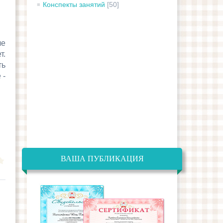
Конспекты занятий
[50]
ле
т.
ть
 -
ВАША ПУБЛИКАЦИЯ