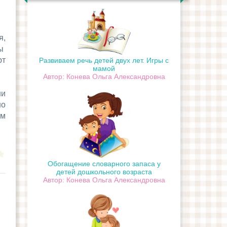
я,
ны
ют
Развиваем речь детей двух лет. Игры с
мамой
Автор: Конева Ольга Александровна
ни
но
им
Обогащение словарного запаса у
детей дошкольного возраста
Автор: Конева Ольга Александровна