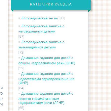
КАТЕГОРИИ РАЗДЕЛА
Логопедические тесты
[39]
Логопедические занятия с
неговорящими детьми
[57]
Логопедические занятия с
заикающимися детьми
[72]
Домашние задания для детей с
общим недоразвитием речи (ОНР)
[32]
Домашние задания для детей с
недостатками звукопроизношения
(ФНР)
 и
[84]
то
Домашние задания для детей с
не
лексико-грамматическим
недоразвитием речи (ЛГНР)
ти
[65]