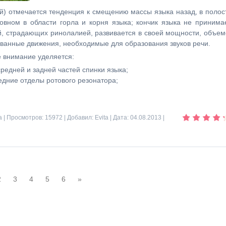
й) отмечается тенденция к смещению массы языка назад, в полос
новном в области горла и корня языка; кончик языка не принима
ей, страдающих ринолалией, развивается в своей мощности, объем
ванные движения, необходимые для образования звуков речи.
е внимание уделяется:
редней и задней частей спинки языка;
дние отделы ротового резонатора;
а
| Просмотров: 15972 | Добавил:
Evita
| Дата:
04.08.2013
|
2
3
4
5
6
»