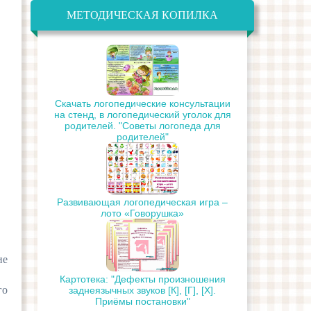
МЕТОДИЧЕСКАЯ КОПИЛКА
Скачать логопедические консультации
на стенд, в логопедический уголок для
родителей. "Советы логопеда для
родителей"
Развивающая логопедическая игра –
лото «Говорушка»
ие
Картотека: "Дефекты произношения
го
заднеязычных звуков [К], [Г], [Х].
Приёмы постановки"