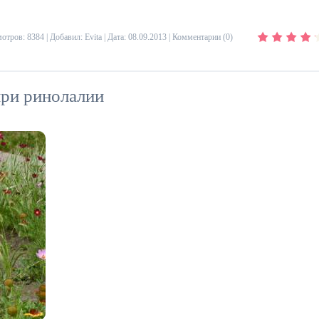
отров: 8384 | Добавил:
Evita
| Дата:
08.09.2013
|
Комментарии (0)
при ринолалии