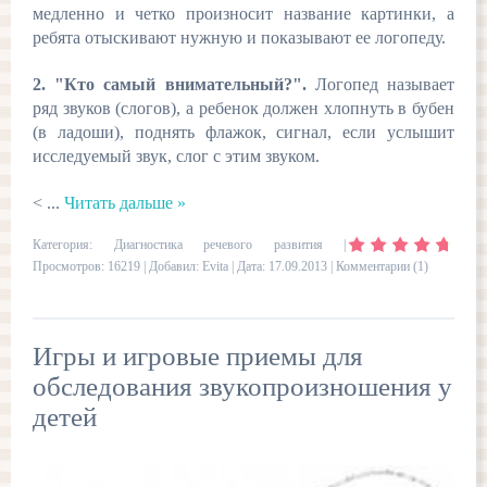
медленно и четко произносит название картинки, а
ребята отыскивают нужную и показывают ее логопеду.
2. "Кто самый внимательный?".
Логопед называет
ряд звуков (слогов), а ребенок должен хлопнуть в бубен
(в ладоши), поднять флажок, сигнал, если услышит
исследуемый звук, слог с этим звуком.
<
...
Читать дальше »
Категория:
Диагностика речевого развития
|
Просмотров: 16219 | Добавил:
Evita
| Дата:
17.09.2013
|
Комментарии (1)
Игры и игровые приемы для
обследования звукопроизношения у
детей