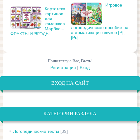
Игровое
Картотека
картинок
для
камешков
логопедическое пособие на
Марблс –
автоматизацию звуков [Р],
ФРУКТЫ И ЯГОДЫ
[Рь].
Приветствую Вас
,
Гость
!
Регистрация
|
Вход
ВХОД НА САЙТ
КАТЕГОРИИ РАЗДЕЛА
Логопедические тесты
[39]