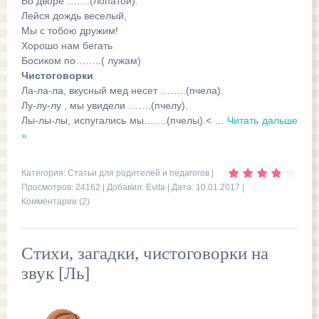
Во дворе …….(лопатой).
Лейся дождь веселый,
Мы с тобою дружим!
Хорошо нам бегать
Босиком по……..( лужам)
Чистоговорки
Ла-ла-ла, вкусный мед несет ……..(пчела).
Лу-лу-лу , мы увидели …….(пчелу).
Лы-лы-лы, испугались мы…….(пчелы).<
...
Читать дальше
»
Категория:
Статьи для родителей и педагогов
|
Просмотров: 24162 | Добавил:
Evita
| Дата:
10.01.2017
|
Комментарии (2)
Стихи, загадки, чистоговорки на
звук [Ль]