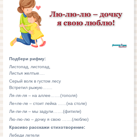
Подбери рифму:
Листопад, листопад,
Листья желтые….
Серый волк в густом лесу
Встретил рыжую…….
Ля-ля-ля – на аллее…….(тополя)
Ле=ле-ле – стоит лейка ……(на столе)
Ли-ли-ли – мы задули…….(фитили)
Лю-лю-лю – дочку я свою …….(люблю)
Красиво расскажи стихотворение:
Лебеди летели