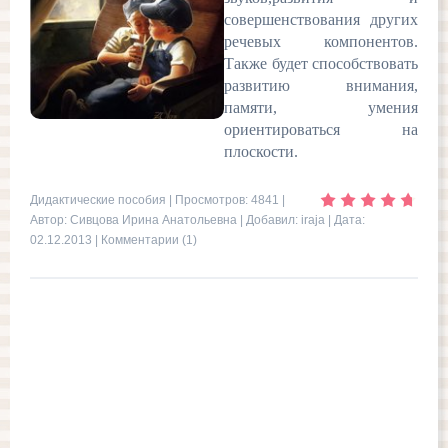
совершенствования других
речевых компонентов.
Также будет способствовать
развитию внимания,
памяти, умения
ориентироваться на
плоскости.
Дидактические пособия
| Просмотров: 4841 |
Автор: Сивцова Ирина Анатольевна | Добавил:
iraja
| Дата:
02.12.2013
|
Комментарии (1)