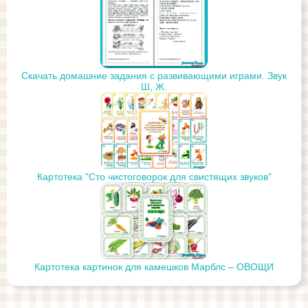
Скачать домашние задания с развивающими играми. Звук
Ш, Ж.
Картотека "Сто чистоговорок для свистящих звуков"
Картотека картинок для камешков Марблс – ОВОЩИ