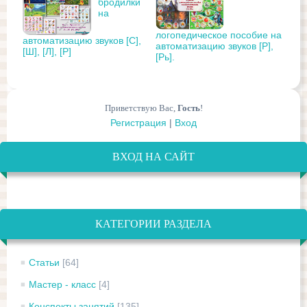
бродилки
на
логопедическое пособие на
автоматизацию звуков [С],
автоматизацию звуков [Р],
[Ш], [Л], [Р]
[Рь].
Приветствую Вас
,
Гость
!
Регистрация
|
Вход
ВХОД НА САЙТ
КАТЕГОРИИ РАЗДЕЛА
Статьи
[64]
Мастер - класс
[4]
Конспекты занятий
[135]