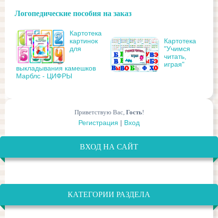
Логопедические пособия на заказ
Картотека
картинок
Картотека
для
"Учимся
читать,
играя"
выкладывания камешков
Марблс - ЦИФРЫ
Приветствую Вас
,
Гость
!
Регистрация
|
Вход
ВХОД НА САЙТ
КАТЕГОРИИ РАЗДЕЛА