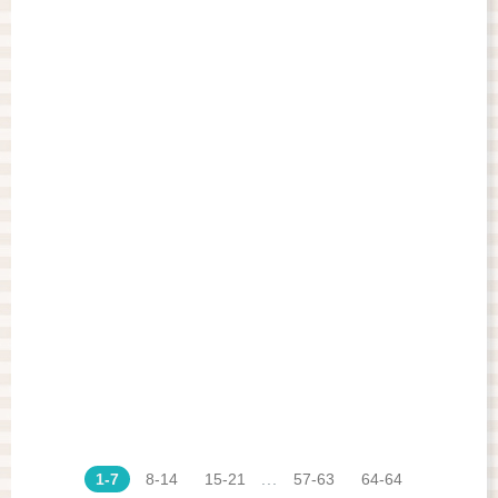
1-7
8-14
15-21
...
57-63
64-64