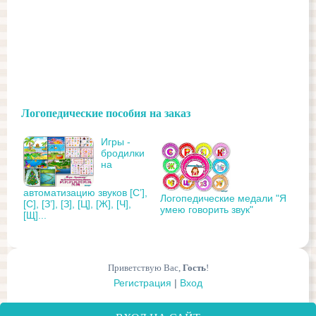
Логопедические пособия на заказ
Игры -
бродилки
на
автоматизацию звуков [С’],
Логопедические медали "Я
[С], [З’], [З], [Ц], [Ж], [Ч],
умею говорить звук"
[Щ]...
Приветствую Вас
,
Гость
!
Регистрация
|
Вход