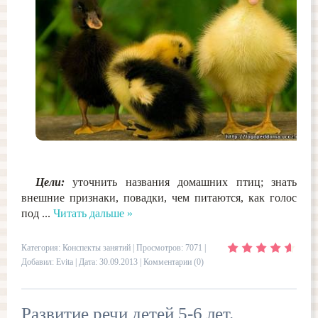
Цели:
уточнить названия домашних птиц; знать
внешние признаки, повадки, чем питаются, как голос
под
...
Читать дальше »
Категория:
Конспекты занятий
| Просмотров: 7071 |
Добавил:
Evita
| Дата:
30.09.2013
|
Комментарии (0)
Развитие речи детей 5-6 лет.