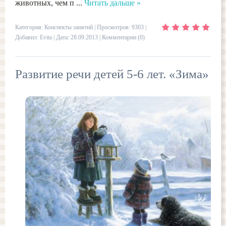
животных, чем п
...
Читать дальше »
Категория:
Конспекты занятий
| Просмотров: 9303 |
Добавил:
Evita
| Дата:
28.09.2013
|
Комментарии (0)
Развитие речи детей 5-6 лет. «Зима»