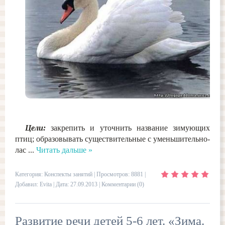
Цели:
закрепить и уточнить название зимующих
птиц; образовывать существительные с уменьшительно-
лас
...
Читать дальше »
Категория:
Конспекты занятий
| Просмотров: 8881 |
Добавил:
Evita
| Дата:
27.09.2013
|
Комментарии (0)
Развитие речи детей 5-6 лет. «Зима.