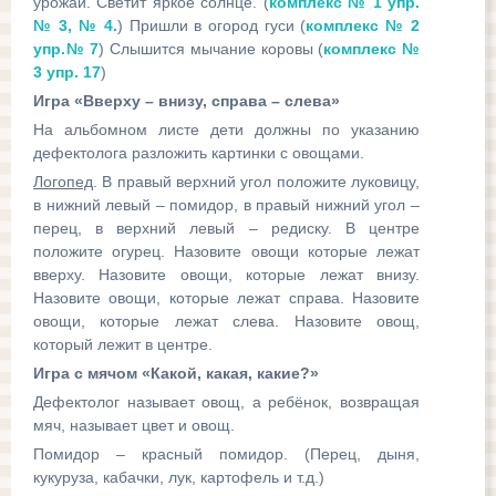
урожай. Светит яркое солнце. (
комплекс № 1 упр.
№ 3, № 4.
) Пришли в огород гуси (
комплекс № 2
упр.№ 7
) Слышится мычание коровы (
комплекс №
3 упр. 17
)
Игра «Вверху – внизу, справа – слева»
На альбомном листе дети должны по указанию
дефектолога разложить картинки с овощами.
Логопед
. В правый верхний угол положите луковицу,
в нижний левый – помидор, в правый нижний угол –
перец, в верхний левый – редиску. В центре
положите огурец. Назовите овощи которые лежат
вверху. Назовите овощи, которые лежат внизу.
Назовите овощи, которые лежат справа. Назовите
овощи, которые лежат слева. Назовите овощ,
который лежит в центре.
Игра с мячом «Какой, какая, какие?»
Дефектолог называет овощ, а ребёнок, возвращая
мяч, называет цвет и овощ.
Помидор – красный помидор. (Перец, дыня,
кукуруза, кабачки, лук, картофель и т.д.)