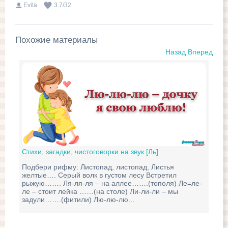
Evita
3.7
/
32
Похожие материалы
Назад
Вперед
Стихи, загадки, чистоговорки на звук [Ль]
Подбери рифму: Листопад, листопад, Листья
желтые…. Серый волк в густом лесу Встретил
рыжую……. Ля-ля-ля – на аллее…….(тополя) Ле=ле-
ле – стоит лейка ……(на столе) Ли-ли-ли – мы
задули…….(фитили) Лю-лю-лю...
Пер
В н