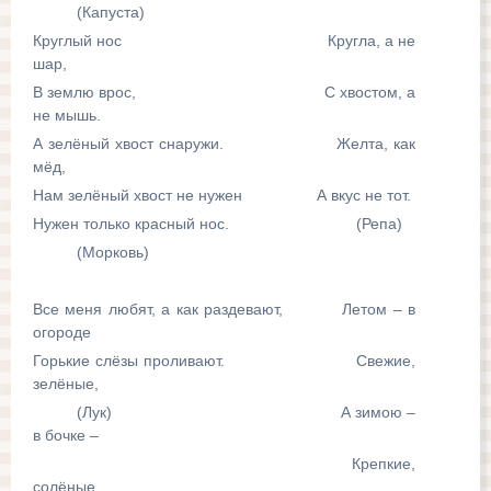
(Капуста)
Круглый нос Кругла, а не
шар,
В землю врос, С хвостом, а
не мышь.
А зелёный хвост снаружи. Желта, как
мёд,
Нам зелёный хвост не нужен А вкус не тот.
Нужен только красный нос. (Репа)
(Морковь)
Все меня любят, а как раздевают, Летом – в
огороде
Горькие слёзы проливают. Свежие,
зелёные,
(Лук) А зимою –
в бочке –
Крепкие,
солёные.