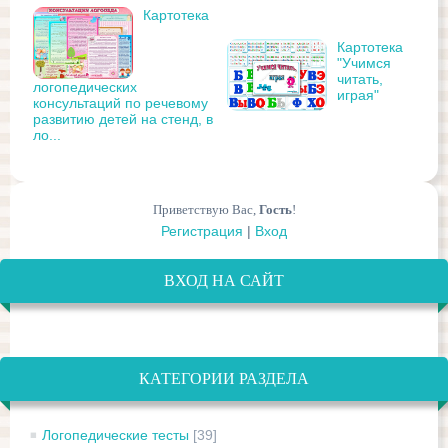
Картотека
Картотека
"Учимся
читать,
логопедических
играя"
консультаций по речевому
развитию детей на стенд, в
ло...
Приветствую Вас
,
Гость
!
Регистрация
|
Вход
ВХОД НА САЙТ
КАТЕГОРИИ РАЗДЕЛА
Логопедические тесты
[39]