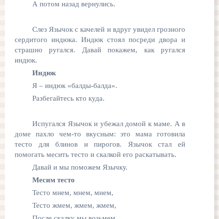
А потом назад вернулись.
Слез Язычок с качелей и вдруг увидел грозного
сердитого индюка. Индюк стоял посреди двора и
страшно ругался. Давай покажем, как ругался
индюк.
Индюк
Я – индюк «балды-балда».
Разбегайтесь кто куда.
Испугался Язычок и убежал домой к маме. А в
доме пахло чем-то вкусным: это мама готовила
тесто для блинов и пирогов. Язычок стал ей
помогать месить тесто и скалкой его раскатывать.
Давай и мы поможем Язычку.
Месим тесто
Тесто мнем, мнем, мнем,
Тесто жмем, жмем, жмем,
После скалку мы возьмем,