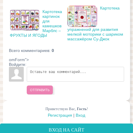
Картотека
Картотека
картинок
для
камешков
упражнений для развития
Марблс –
мелкой моторики с шариком
ФРУКТЫ И ЯГОДЫ
массажёром Су-Джок
Всего комментариев
:
0
omForm">
Войдите:
ОТПРАВИТЬ
Приветствую Вас
,
Гость
!
Регистрация
|
Вход
ВХОД НА САЙТ