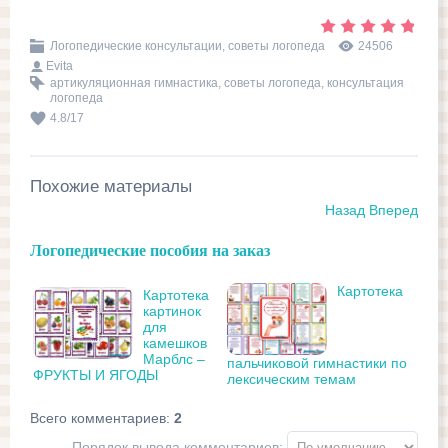
Логопедические консультации, советы логопеда
24506
Evita
артикуляционная гимнастика
,
советы логопеда
,
консультация
логопеда
4.8
/
17
Похожие материалы
Назад
Вперед
Логопедические пособия на заказ
Картотека
Картотека
картинок
для
камешков
Марблс –
пальчиковой гимнастики по
ФРУКТЫ И ЯГОДЫ
лексическим темам
Всего комментариев
:
2
Порядок вывода комментариев: