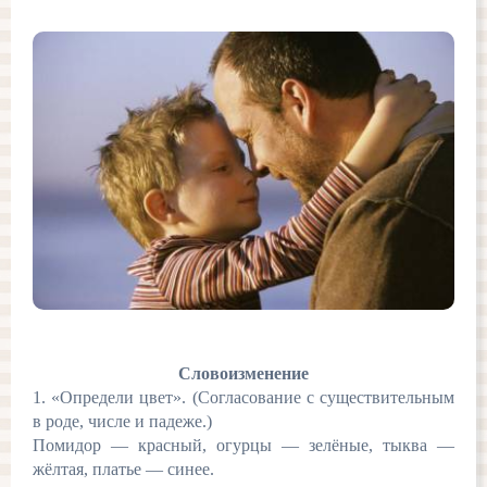
Словоизменение
1. «Определи цвет». (Согласование с существительным
в роде, числе и падеже.)
Помидор — красный, огурцы — зелёные, тыква —
жёлтая, платье — синее.