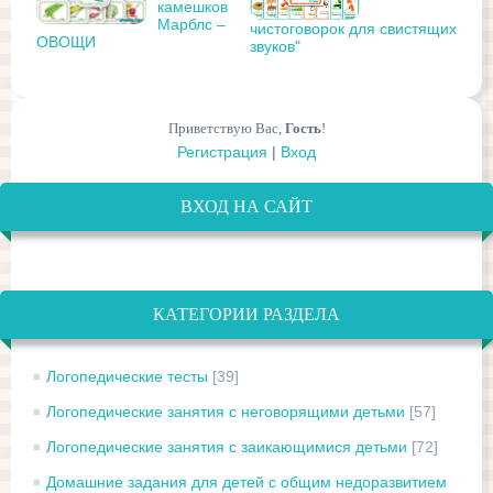
камешков
Марблс –
чистоговорок для свистящих
ОВОЩИ
звуков"
Приветствую Вас
,
Гость
!
Регистрация
|
Вход
ВХОД НА САЙТ
КАТЕГОРИИ РАЗДЕЛА
Логопедические тесты
[39]
Логопедические занятия с неговорящими детьми
[57]
Логопедические занятия с заикающимися детьми
[72]
Домашние задания для детей с общим недоразвитием