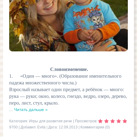
Словоизменение.
1. «Один — много». (Образование именительного
падежа множественного числа.)
Взрослый называет один предмет, а ребёнок — много:
рука — руки; окно, колесо, гнездо, ведро, озеро, дерево,
перо, лист, стул, крыло.
...
Читать дальше »
Категория:
Игры для развития речи
| Просмотров:
9700 | Добавил:
Evita
| Дата:
12.09.2013
|
Комментарии (0)