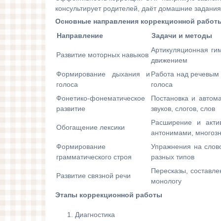
консультирует родителей, даёт домашние задания,
Основные направления коррекционной работ
Направление
Задачи и методы
Артикуляционная ги
Развитие моторных навыков
движением
Формирование дыхания и
Работа над речевым 
голоса
голоса
Фонетико-фонематическое
Постановка и автома
развитие
звуков, слогов, слов
Расширение и акти
Обогащение лексики
антонимами, многоз
Формирование
Упражнения на слов
грамматического строя
разных типов
Пересказы, составле
Развитие связной речи
монологу
Этапы коррекционной работы
Диагностика