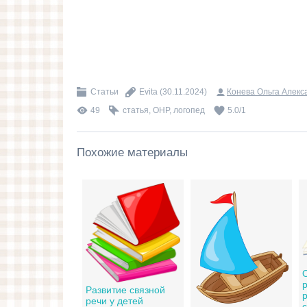
Статьи
Evita
(30.11.2024)
Конева Ольга Алекс
49
статья
,
ОНР
,
логопед
5.0
/
1
Похожие материалы
Развитие связной
р
речи у детей