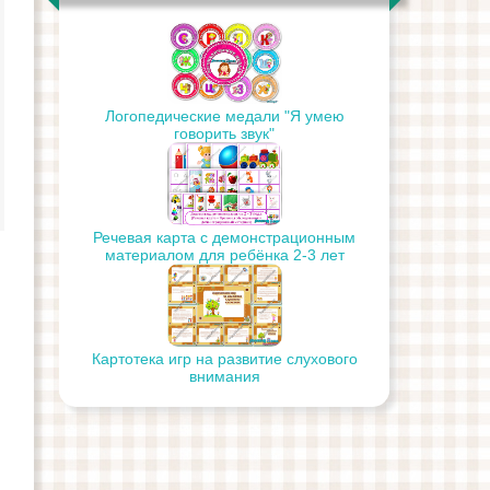
процессе развит
инсценировки сказок
средство
словаря младши
социализации и
дошкольников с
Авторы:
коррекции общего
общим
Вильховецкая
недоразвития речи у
недоразвитием 
С.В. учитель–
старших
логопед, высшей
дошкольников
Данный материа
категории МАДОУ №
Логопедические медали "Я умею
будет полезен
75, Крицкая Э.С.,
говорить звук"
Разработала:
логопедам,
учитель-логопед,
учитель –
воспитателям,
высшей
логопед Панкова
родителям для
категории МДОУ №
Кира Александровна
выявления
259 Советского
МАДОУ №4
особенностей
района г.
«Рябинка»
развития словар
Речевая карта с демонстрационным
Красноярска
Московская область
детей младшего
материалом для ребёнка 2-3 лет
Связная (или
г.Долгопрудный
дошкольного
монологическая или
Детей с общим
возраста с общи
контекстная)...
недоразвитием речи
недоразвитием...
отличает то, что
практически у...
Картотека игр на развитие слухового
внимания