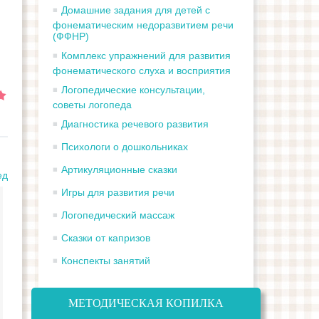
Домашние задания для детей с
фонематическим недоразвитием речи
(ФФНР)
Комплекс упражнений для развития
фонематического слуха и восприятия
Логопедические консультации,
советы логопеда
Диагностика речевого развития
Психологи о дошкольниках
Артикуляционные сказки
ед
Игры для развития речи
Логопедический массаж
Сказки от капризов
Конспекты занятий
Преодоление
МЕТОДИЧЕСКАЯ КОПИЛКА
Использование
недостатков связной
Театрализованная
дидактических иг
речи через
деятельность как