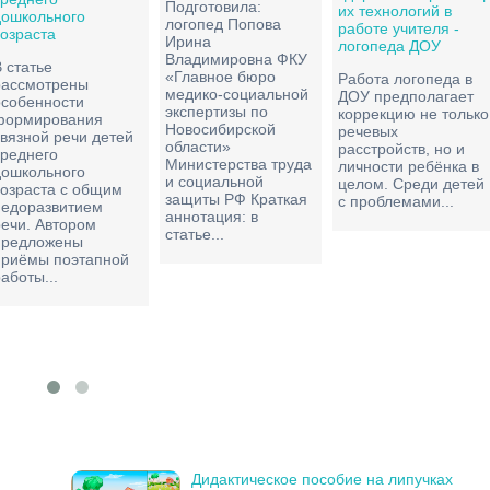
Подготовила:
их технологий в
дошкольного
логопед Попова
работе учителя -
возраста
Ирина
логопеда ДОУ
Владимировна ФКУ
 статье
«Главное бюро
Работа логопеда в
рассмотрены
медико-социальной
ДОУ предполагает
особенности
экспертизы по
коррекцию не только
формирования
Новосибирской
речевых
связной речи детей
области»
расстройств, но и
среднего
Министерства труда
личности ребёнка в
дошкольного
и социальной
целом. Среди детей
возраста с общим
защиты РФ Краткая
с проблемами...
недоразвитием
аннотация: в
речи. Автором
статье...
предложены
приёмы поэтапной
аботы...
Дидактическое пособие на липучках