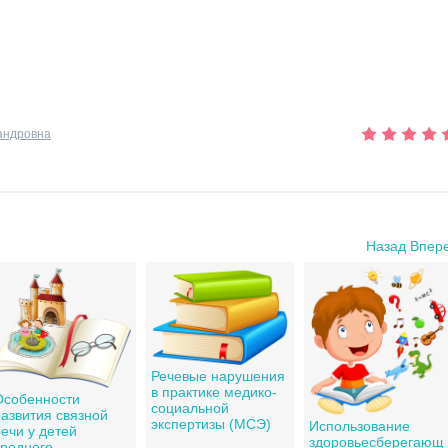
андровна
Назад
Впер
Речевые нарушения
в практике медико-
Особенности
социальной
развития связной
экспертизы (МСЭ)
Использование
ечи у детей
здоровьесберегающ
среднего