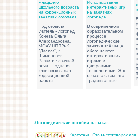
младшего
Использование
школьного возраста
интерактивных игр
на коррекционных
на занятиях
занятиях логопеда
логопеда
В
Подготовила
В современном
учитель - логопед
образовательном
Конева Ольга
процессе
Александровна,
логопедические
МОАУ ЦППРиК
занятия всё чаще
"Диалог", г.
обогащаются
Шимановск
интерактивными
Развитие связной
играми и
речи — одна из
цифровыми
ключевых задач
технологиями. Это
коррекционной
связано с тем, что
р
работы...
традиционные...
Логопедические пособия на заказ
Картотека "Сто чистоговорок для