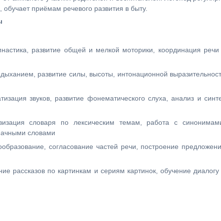
 обучает приёмам речевого развития в быту.
ы
мнастика, развитие общей и мелкой моторики, координация речи
дыханием, развитие силы, высоты, интонационной выразительнос
тизация звуков, развитие фонематического слуха, анализ и синт
визация словаря по лексическим темам, работа с синонимам
начными словами
ообразование, согласование частей речи, построение предложен
ние рассказов по картинкам и сериям картинок, обучение диалогу