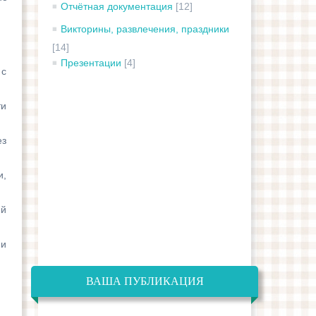
Отчётная документация
[12]
Викторины, развлечения, праздники
[14]
Презентации
[4]
 с
ти
ез
и,
ий
 и
ВАША ПУБЛИКАЦИЯ