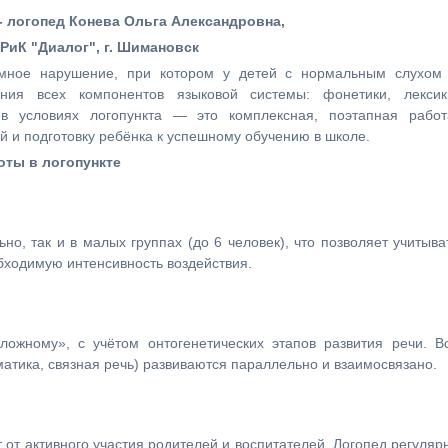
- логопед Конева Ольга Александровна,
иК "Диалог", г. Шимановск
мное нарушение, при котором у детей с нормальным слухом
ния всех компонентов языковой системы: фонетики, лексик
в условиях логопункта — это комплексная, поэтапная работ
 и подготовку ребёнка к успешному обучению в школе.
оты в логопункте
но, так и в малых группах (до 6 человек), что позволяет учитыва
бходимую интенсивность воздействия.
ложному», с учётом онтогенетических этапов развития речи. В
матика, связная речь) развиваются параллельно и взаимосвязано.
т активного участия родителей и воспитателей. Логопед регуляр