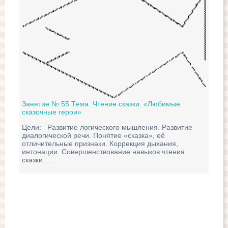
Занятие № 55 Тема: Чтение сказки. «Любимые
сказочные герои»
Зан
Цели: Развитие логического мышления. Развитие
«К
диалогической речи. Понятие «сказка», её
отличительные признаки. Коррекция дыхания,
Цел
интонации. Совершенствование навыков чтения
зад
сказки. ...
Раз
зап