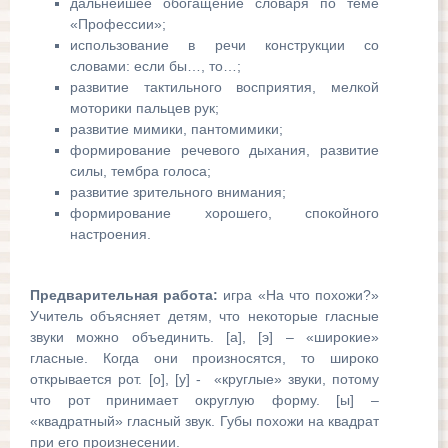
дальнейшее обогащение словаря по теме
«Профессии»;
использование в речи конструкции со
словами: если бы…, то…;
развитие тактильного восприятия, мелкой
моторики пальцев рук;
развитие мимики, пантомимики;
формирование речевого дыхания, развитие
силы, тембра голоса;
развитие зрительного внимания;
формирование хорошего, спокойного
настроения.
Предварительная работа:
игра «На что похожи?»
Учитель объясняет детям, что некоторые гласные
звуки можно объединить. [а], [э] – «широкие»
гласные. Когда они произносятся, то широко
открывается рот. [о], [у] - «круглые» звуки, потому
что рот принимает округлую форму. [ы] –
«квадратный» гласный звук. Губы похожи на квадрат
при его произнесении.