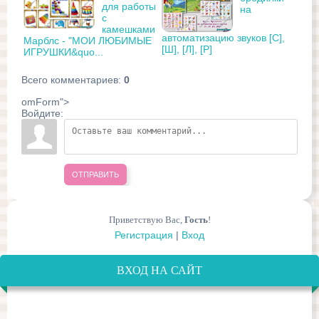
для работы
на
с
камешками
автоматизацию звуков [С],
Марблс - "МОИ ЛЮБИМЫЕ
[Ш], [Л], [Р]
ИГРУШКИ&quo...
Всего комментариев
:
0
omForm">
Войдите:
ОТПРАВИТЬ
Приветствую Вас
,
Гость
!
Регистрация
|
Вход
ВХОД НА САЙТ