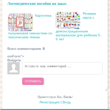
Логопедические пособия на заказ
Речевая
Картотека
карта с
демонстрационным
пальчиковой гимнастики по
материалом для ребёнка 5-
лексическим темам
6 лет
Всего комментариев
:
0
omForm">
Войдите:
ОТПРАВИТЬ
Приветствую Вас
,
Гость
!
Регистрация
|
Вход