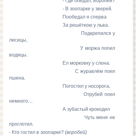
- Где обедал, воробей?
- В зоопарке у зверей.
Пообедал я сперва
За решёткою у льва.
Подкрепился у
лисицы,
У моржа попил
водицы.
Ел морковку у слона.
С журавлём поел
пшена.
Погостил у носорога,
Отрубей поел
немного…
А зубастый крокодил
Чуть меня не
проглотил.
- Кто гостил в зоопарке?
(воробей)