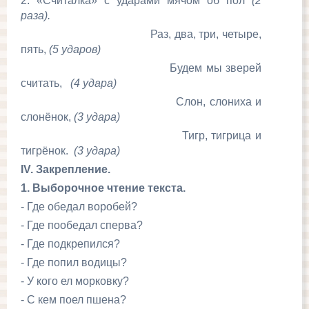
2. «Считалка» с ударами мячом об пол
(2
раза).
Раз, два, три, четыре,
пять,
(5 ударов)
Будем мы зверей
считать,
(4 удара)
Слон, слониха и
слонёнок,
(3 удара)
Тигр, тигрица и
тигрёнок.
(3 удара)
IV
. Закрепление.
1. Выборочное чтение текста.
- Где обедал воробей?
- Где пообедал сперва?
- Где подкрепился?
- Где попил водицы?
- У кого ел морковку?
- С кем поел пшена?