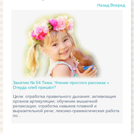
Назад
Вперед
Занятие № 54 Тема: Чтение простого рассказа «
Зан
Откуда хлеб пришёл?
ска
Цели: отработка правильного дыхания; активизация
Цел
органов артикуляции; обучение мышечной
диа
релаксации; отработка навыков плавной и
отл
выразительной речи; лексико-грамматическая работа
инт
по...
сказ