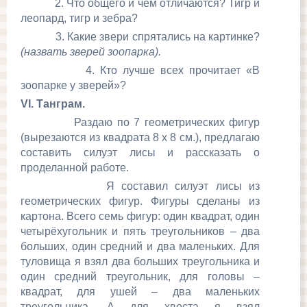
2. Что общего и чем отличаются? Тигр и
леопард, тигр и зебра?
3. Какие звери спрятались на картинке?
(назвать зверей зоопарка).
4. Кто лучше всех прочитает «В
зоопарке у зверей»?
VI
. Танграм.
Раздаю по 7 геометрических фигур
(вырезаются из квадрата 8 х 8 см.), предлагаю
составить силуэт лисы и рассказать о
проделанной работе.
Я составил силуэт лисы из
геометрических фигур. Фигуры сделаны из
картона. Всего семь фигур: один квадрат, один
четырёхугольник и пять треугольников – два
больших, один средний и два маленьких. Для
туловища я взял два больших треугольника и
один средний треугольник, для головы –
квадрат, для ушей – два маленьких
треугольника. А для хвоста я взял