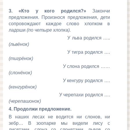
3. «Кто у кого родился?»
Закончи
предложения. Произнося предложения, дети
сопровождают каждое слово хлопком в
ладоши
(по четыре хлопка).
У льва родился …..
(львёнок)
У тигра родился ….
(тигрёнок)
У слона родился ……
(слонёнок)
У кенгуру родился ….
(кенгурёнок)
У черепахи родился ….
(черепашонок)
4. Продолжи предложение.
В наших лесах не водится ни слонов, ни
зебр… В зоопарке мы видели лису с
лисятами, слона со слонятами, львов со