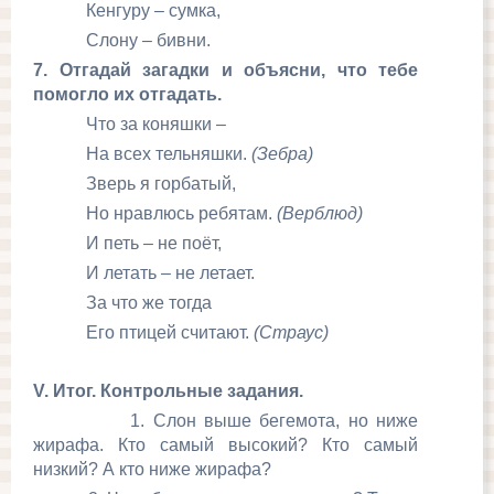
Кенгуру – сумка,
Слону – бивни.
7. Отгадай загадки и объясни, что тебе
помогло их отгадать.
Что за коняшки –
На всех тельняшки.
(Зебра)
Зверь я горбатый,
Но нравлюсь ребятам.
(Верблюд)
И петь – не поёт,
И летать – не летает.
За что же тогда
Его птицей считают.
(Страус)
V
. Итог. Контрольные задания.
1. Слон выше бегемота, но ниже
жирафа. Кто самый высокий? Кто самый
низкий? А кто ниже жирафа?