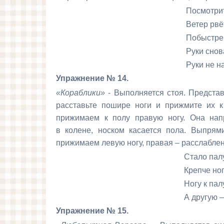
Посмотрите, мы – 
Ветер рвётся нам на
Побыстрей расправи
Руки снова на ко
Руки не напряжены и р
Упражнение № 14.
«Кораблики»
- Выполняется стоя. Представ
расставьте пошире ноги и прижмите их к
прижимаем к полу
правую ногу. Она нап
в
колене, носком касается пола. Выпрями
прижимаем левую ногу, правая – расслаблен
Стало палубу кач
Крепче ногу приж
Ногу к палубе при
А другую – рассла
Упражнение № 15.