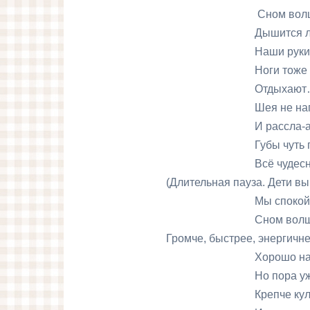
Сном волшебным з
Дышится легко…ров
Наши руки отды
Ноги тоже отдых
Отдыхают…засыпают…
Шея не напряж
И рассла-а-бле
Губы чуть приоткр
Всё чудесно расслабляе
(Длительная пауза. Дети выводятс
Мы спокойно отды
Сном волшебным з
Громче, быстрее, энергичне
Хорошо нам отды
Но пора уже вста
Крепче кулачки сж