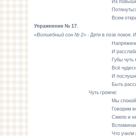
Их повыше подни
Потянуться! Улыбну
Всем открыть глаза 
Упражнение № 17.
«Волшебный сон № 2»
- Дети в позе покоя. 
Напряженье уле
И расслаблено всё
Губы чуть приоткр
Всё чудесно рассла
И послушный наш
Быть расслабленным
Чуть громче:
Мы спокойны всегда! 
Говорим всегда кр
Смело и нетороп
Вспоминаем обязат
Что учили на заня