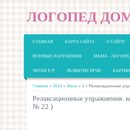
ЛОГОПЕД ДО
ГЛАВНАЯ
КАРТА САЙТА
О САЙТЕ
РЕЧЕВЫЕ НАРУШЕНИЯ
МАМА - ЛОГОПЕ
ЗВУКИ Р, Р'
РАЗВИТИЕ РЕЧИ
КАРТИ
Главная
»
2014
»
Июнь
»
3
» Релаксационные упра
Релаксационные упражнения. к
№ 22 )