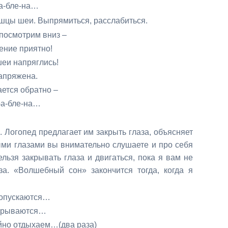
-на…
ышцы шеи. Выпрямиться,
расслабиться.
м вниз –
ятно!
глись!
ена.
атно –
-на…
я. Логопед предлагает им
закрыть глаза, объясняет
ми глазами вы внимательно слушаете и про себя
ельзя закрывать глаза и двигаться, пока
я вам не
аза.
«Волшебный сон» закончится тогда, когда я
ются…
ются…
м…(два раза)