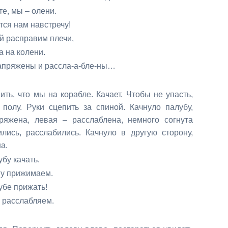
олени.
встречу!
м плечи,
лени.
ассла-а-бле-ны…
ить, что мы на корабле.
Качает. Чтобы не упасть,
полу. Руки сцепить за спиной. Качнуло палубу,
ряжена, левая – расслаблена, немного согнута
лись, расслабились. Качнуло в другую сторону,
а.
ать.
имаем.
жать!
бляем.