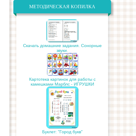
МЕТОДИЧЕСКАЯ КОПИЛКА
Скачать домашние задания. Сонорные
звуки.
Картотека картинок для работы с
камешками Марблс - ИГРУШКИ
Буклет: "Город букв"