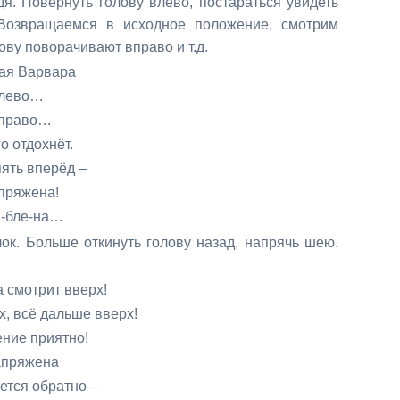
я. Повернуть голову влево,
постараться увидеть
Возвра
щаемся в исходное положение, смотрим
ву поворачивают вправо и т.д.
вара
о…
во…
хнёт.
рёд –
на!
-на…
лок. Больше откинуть голову назад, напрячь шею.
 вверх!
ше вверх!
ятно!
ена
атно –