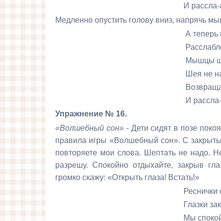
И рассла-а-бле
Медленно опустить голову вниз, напрячь м
А теперь посмотри
Расслабление при
Мышцы шеи напря
Шея не напряж
Возвращается обр
И рассла-а-бле
Упражнение № 16.
«Волшебный сон»
- Дети сидят в позе поко
правила игры «Волшебный сон».
С закрыты
повторяете
мои слова. Шептать не надо. Н
разрешу. Спокойно отдыхайте, закрыв гл
громко скажу: «Открыть глаза! Встать!»
Реснички опуска
Глазки закрыва
Мы спокойно отдыхае