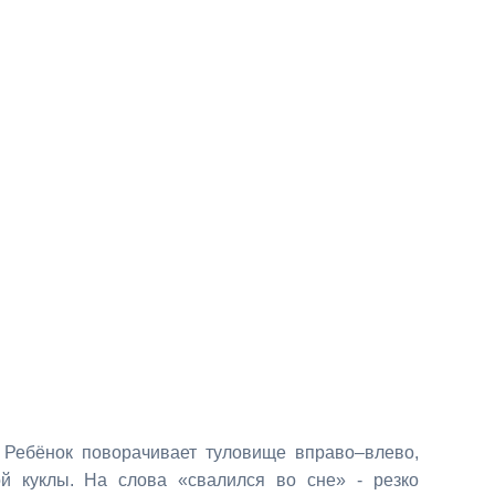
 Ребёнок поворачивает туло
вище вправо–влево,
ой куклы. На слова «свалился во сне» - резко