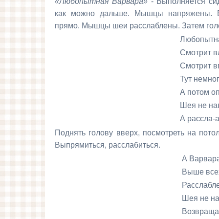
«Любопытная Варвара»
- Выполняется сид
как можно дальше. Мышцы напряжены. 
прямо. Мышцы шеи расслаблены. Затем голо
Любопытная Вар
Смотрит влев
Смотрит впра
Тут немного отдо
А потом опять впе
Шея не напряже
А рассла-а-бле
Поднять голову вверх, посмотреть на пото
Выпрямиться, расслабиться.
А Варвара смотрит
Выше всех, всё даль
Расслабление при
Шея не напряж
Возвращается обр