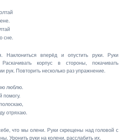
ай
е.
ай
е.
. Наклониться вперёд и опус
тить руки. Руки
Раскачивать кор
пус в стороны, покачивать
ями рук. Повторить несколько раз упражнение.
блю.
огу.
каю,
яхаю.
ебе, что мы олени. Руки
скрещены над головой с
. Уронить руки на колени, расслабить их.