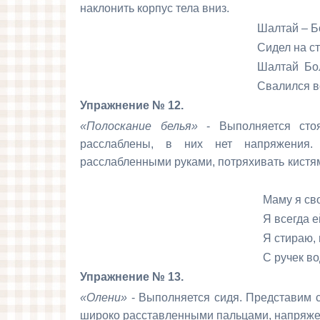
наклонить корпус тела вниз.
Шалтай – Болт
Сидел на стен
Шалтай Болт
Свалился во сн
Упражнение № 12.
«Полоскание белья»
- Выполняется стоя
расслаблены, в них нет напряжения. 
расслабленными руками, потряхивать кист
Маму я свою лю
Я всегда ей пом
Я стираю, полос
С ручек воду отр
Упражнение № 13.
«Олени»
- Выполняется сидя. Представим с
широко расставленными пальцами, напряжены