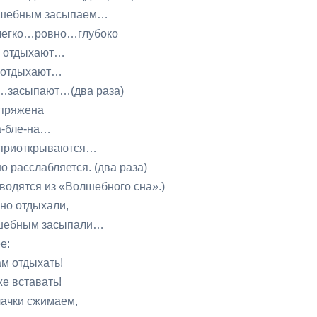
асыпаем…
но…глубоко
хают…
ают…
(два раза)
ена
-на…
ываются…
тся. (два раза)
я из «Волшебного сна».)
хали,
асыпали…
е:
хать!
вать!
имаем,