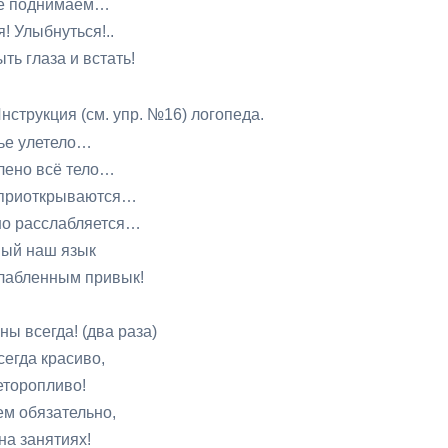
маем…
ться!..
и встать!
Инструкция (см. упр. №16) логопеда.
тело…
 тело…
ываются…
бляется…
 язык
 привык!
(два раза)
асиво,
ливо!
ельно,
тиях!