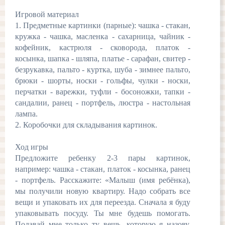
Игровой материал
1. Предметные картинки (парные): чашка - стакан,
кружка - чашка, масленка - сахарница, чайник -
кофейник, кастрюля - сковорода, платок -
косынка, шапка - шляпа, платье - сарафан, свитер -
безрукавка, пальто - куртка, шуба - зимнее пальто,
брюки - шорты, носки - гольфы, чулки - носки,
перчатки - варежки, туфли - босоножки, тапки -
сандалии, ранец - портфель, люстра - настольная
лампа.
2. Коробочки для складывания картинок.
Ход игры
Предложите ребенку 2-3 пары картинок,
например: чашка - стакан, платок - косынка, ранец
- портфель. Расскажите: «Малыш (имя ребёнка),
мы получили новую квартиру. Надо собрать все
вещи и упаковать их для переезда. Сначала я буду
упаковывать посуду. Ты мне будешь помогать.
Подавай мне только ту вещь, которую я назову.