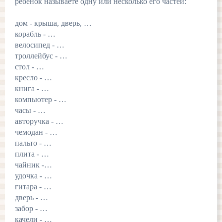
ребенок называете одну или несколько его частей:
дом - крыша, дверь, …
корабль - …
велосипед - …
троллейбус - …
стол - …
кресло - …
книга - …
компьютер - …
часы - …
авторучка - …
чемодан - …
пальто - …
плита - …
чайник -…
удочка - …
гитара - …
дверь - …
забор - …
качели - …