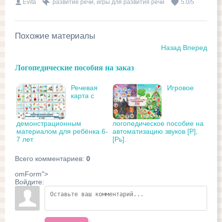
Evita
развитие речи
,
игры для развития речи
5.0
/
5
Похожие материалы
Назад
Вперед
Логопедические пособия на заказ
Речевая
Игровое
карта с
демонстрационным
логопедическое пособие на
материалом для ребёнка 6-
автоматизацию звуков [Р],
7 лет
[Рь].
Всего комментариев
:
0
omForm">
Войдите: