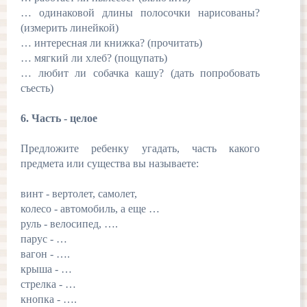
… одинаковой длины полосочки нарисованы?
(измерить линейкой)
… интересная ли книжка? (прочитать)
… мягкий ли хлеб? (пощупать)
… любит ли собачка кашу? (дать попробовать
съесть)
6. Часть - целое
Предложите ребенку угадать, часть какого
предмета или существа вы называете:
винт - вертолет, самолет,
колесо - автомобиль, а еще …
руль - велосипед, ….
парус - …
вагон - ….
крыша - …
стрелка - …
кнопка - ….