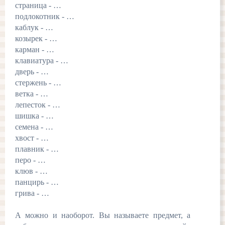
страница - …
подлокотник - …
каблук - …
козырек - …
карман - …
клавиатура - …
дверь - …
стержень - …
ветка - …
лепесток - …
шишка - …
семена - …
хвост - …
плавник - …
перо - …
клюв - …
панцирь - …
грива - …
А можно и наоборот. Вы называете предмет, а