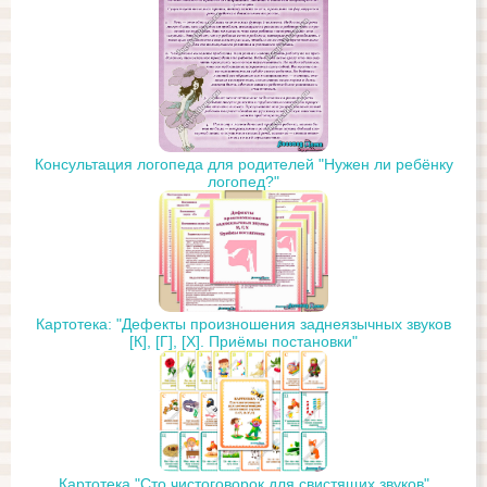
Консультация логопеда для родителей "Нужен ли ребёнку
логопед?"
Картотека: "Дефекты произношения заднеязычных звуков
[К], [Г], [Х]. Приёмы постановки"
Картотека "Сто чистоговорок для свистящих звуков"