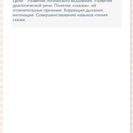
Цели: Развитие логического мышления. Развитие
«К
диалогической речи. Понятие «сказка», её
отличительные признаки. Коррекция дыхания,
Цел
интонации. Совершенствование навыков чтения
зад
сказки. ...
Раз
зап