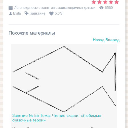
Логопедические занятия с заикающимися детьми
6560
Evita
заикание
5.0
/
8
Похожие материалы
Назад
Вперед
Занятие № 55 Тема: Чтение сказки. «Любимые
сказочные герои»
Зан