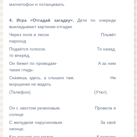
магнитофон и потанцевать.
4. Игра «Отгадай загадку».
Дети по очереди
выкладывают картинки-отгадки.
Через поле и лесок Плывёт
пароход
Подаётся голосок. То назад,
то вперёд,
Он бежит по проводам- А за ним
такая гладь-
Скажешь здесь, а слышно там. Ни
морщинки не видать.
(Телефон). (Утюг).
Он с хвостом резиновым. Провела я
солнце
С желудком парусиновым. За своё
оконце,
Как загудит его мотор, К потолку