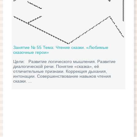
Занятие № 55 Тема: Чтение сказки. «Любимые
сказочные герои»
Зан
Цели: Развитие логического мышления. Развитие
«К
диалогической речи. Понятие «сказка», её
отличительные признаки. Коррекция дыхания,
Цел
интонации. Совершенствование навыков чтения
зад
сказки. ...
Раз
зап