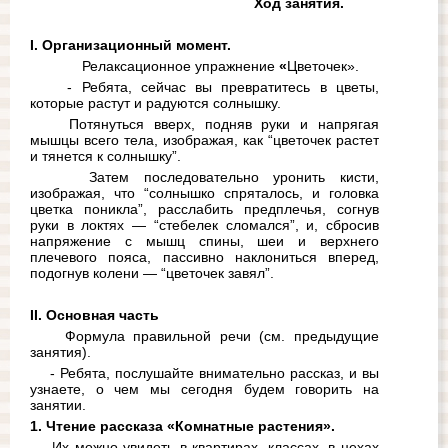
                                                        Ход занятия.
I. Организационный момент.
1. 
Релаксационное упражнение
 «
Цветочек».
- Ребята, сейчас вы превратитесь в цветы, 
которые растут и радуются солнышку.
Потянуться вверх, подняв руки и напрягая 
мышцы всего тела, изображая, как “цветочек растет 
и тянется к солнышку”.
Затем последовательно уронить кисти, 
изображая, что “солнышко спряталось, и головка 
цветка поникла”, расслабить предплечья, согнув 
руки в локтях — “стебелек сломался”, и, сбросив 
напряжение с мышц спины, шеи и верхнего 
плечевого пояса, пассивно наклониться вперед, 
подогнув колени — “цветочек завял”.
II. Основная часть
Формула правильной речи (см. предыдущие 
занятия).
- Ребята, послушайте внимательно рассказ, и вы 
узнаете, о чем мы сегодня будем говорить на 
занятии.
1. Чтение рассказа «Комнатные растения».
Их можно увидеть в квартирах, классах, в цехах 