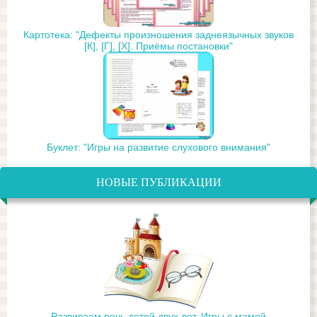
Картотека: "Дефекты произношения заднеязычных звуков
[К], [Г], [Х]. Приёмы постановки"
Буклет: "Игры на развитие слухового внимания"
НОВЫЕ ПУБЛИКАЦИИ
Развиваем речь детей двух лет. Игры с мамой