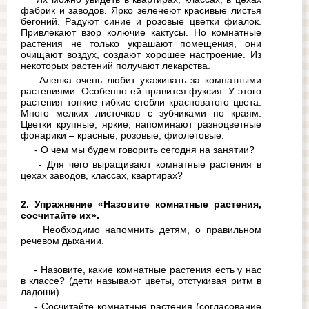
фабрик и заводов. Ярко зеленеют красивые листья 
бегоний. Радуют синие и розовые цветки фиалок. 
Привлекают взор колючие кактусы. Но комнатные 
растения не только украшают помещения, они 
очищают воздух, создают хорошее настроение. Из 
некоторых растений получают лекарства.
Аленка очень любит ухаживать за комнатными 
растениями. Особенно ей нравится фуксия. У этого 
растения тонкие гибкие стебли красноватого цвета. 
Много мелких листочков с зубчиками по краям. 
Цветки крупные, яркие, напоминают разноцветные 
фонарики – красные, розовые, фиолетовые.
 - О чем мы будем говорить сегодня на занятии?
- Для чего выращивают комнатные растения в 
цехах заводов, классах, квартирах?
2. Упражнение «Назовите комнатные растения, 
сосчитайте их».
Необходимо напомнить детям, о правильном 
речевом дыхании.
- Назовите, какие комнатные растения есть у нас 
в классе? (дети называют цветы, отстукивая ритм в 
ладоши).
- Сосчитайте комнатные растения (согласование 