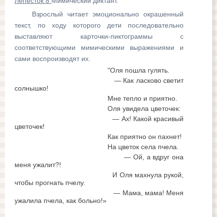
Лепесток 8
Мимический диктант.
Взрослый читает эмоционально окрашенный
текст, по ходу которого дети последовательно
выставляют карточки-пиктограммы с
соответствующими мимическими выражениями и
сами воспроизводят их.
      "Оля пошла гулять.
                                                — Как ласково светит 
солнышко!
    Мне тепло и приятно.
                                                Оля увидела цветочек:
                                                — Ах! Какой красивый 
цветочек!
                                                Как приятно он пахнет!
                                         На цветок села пчела.
                                                — Ой, а вдруг она 
меня ужалит?!
                                                И Оля махнула рукой, 
чтобы прогнать пчелу.
                             — Мама, мама! Меня 
ужалила пчела, как больно!»