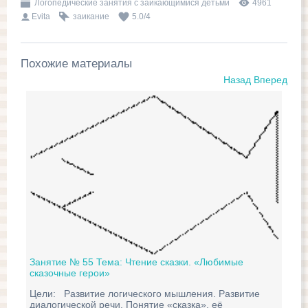
Логопедические занятия с заикающимися детьми
4961
Evita
заикание
5.0
/
4
Похожие материалы
Назад
Вперед
Занятие № 55 Тема: Чтение сказки. «Любимые
сказочные герои»
Зан
Цели: Развитие логического мышления. Развитие
«К
диалогической речи. Понятие «сказка», её