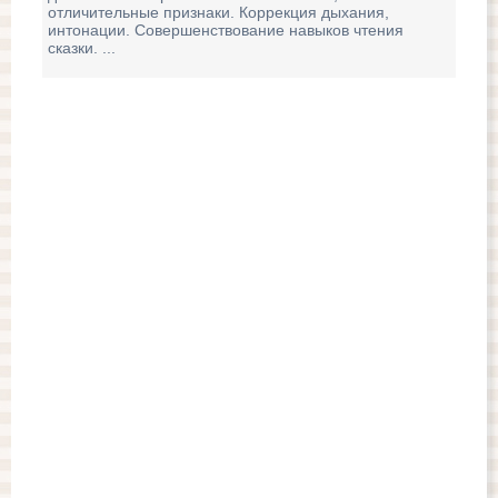
отличительные признаки. Коррекция дыхания,
Цел
интонации. Совершенствование навыков чтения
зад
сказки. ...
Раз
зап