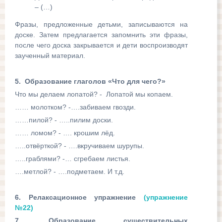
– (…)
Фразы, предложенные детьми, записываются на
доске. Затем предлагается запомнить эти фразы,
после чего доска закрывается и дети воспроизводят
заученный материал.
5. Образование глаголов «Что для чего?»
Что мы делаем лопатой? - Лопатой мы копаем.
…… молотком? -….забиваем гвозди.
……пилой? - …..пилим доски.
…… ломом? - …. крошим лёд.
…..отвёрткой? - ….вкручиваем шурупы.
…..граблями? -… сгребаем листья.
….метлой? - ….подметаем. И т.д.
6. Релаксационное упражнение
(упражнение
№22)
7. Образование существительных