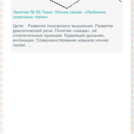
Занятие № 55 Тема: Чтение сказки. «Любимые
сказочные герои»
Зан
Цели: Развитие логического мышления. Развитие
«К
диалогической речи. Понятие «сказка», её
отличительные признаки. Коррекция дыхания,
Цел
интонации. Совершенствование навыков чтения
зад
сказки. ...
Раз
зап