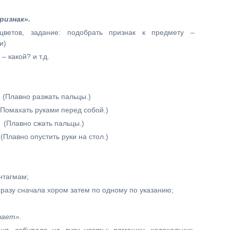
ризнак».
цветов, задание: подобрать признак к предмету –
и)
й? и т.д.
лавно разжать пальцы.)
махать руками перед собой.)
лавно сжать пальцы.)
о опустить руки на стол.)
нтагмам;
разу сначала хором затем по одному по указанию;
вает».