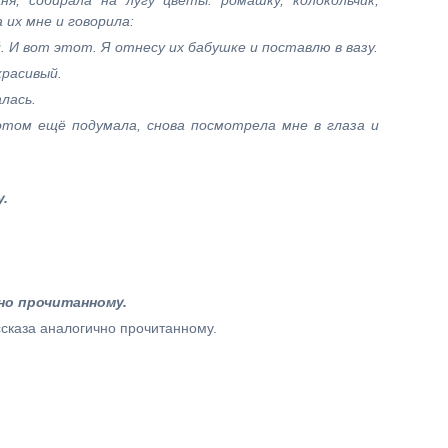
я, собирала на лугу цветы: ромашку, колокольчик,
 их мне и говорила:
. И вот этот. Я отнесу их бабушке и поставлю в вазу.
красивый.
лась.
отом ещё подумала, снова посмотрела мне в глаза и
.
но прочитанному.
ссказа аналогично прочитанному.