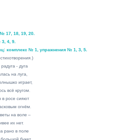
17, 18, 19, 20.
, 4, 9.
 комплекс № 1, упражнения № 1, 3, 5.
стихотворения.)
 радуга - дуга
лась на луга,
олнышко играет,
сь всё кругом.
ы в росе сияют
асковым огнём.
цветы на воле –
ивее их нет.
а рано в поле
большой букет.