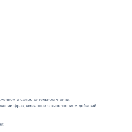
аженном и самостоятельном чтении;
есении фраз, связанных с выполнением действий;
чи;
ти.