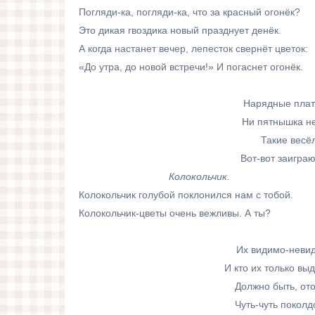
Погляди-ка, погляди-ка, что за красный огонёк?
Это дикая гвоздика новый празднует денёк.
А когда настанет вечер, лепесток свернёт цветок:
«До утра, до новой встречи!» И погаснет огонёк.
Нарядные плат
Ни пятнышка не
Такие весё
Вот-вот заиграю
Колокольчик.
Колокольчик голубой поклонился нам с тобой.
Колокольчик-цветы очень вежливы. А ты?
Их видимо-невид
И кто их только вы
Должно быть, ото
Чуть-чуть поколд