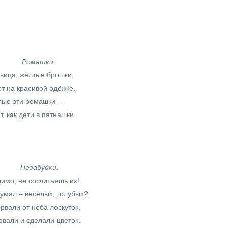
Ромашки.
ьица, жёлтые брошки,
т на красивой одёжке.
лые эти ромашки –
т, как дети в пятнашки.
Незабудки.
имо, не сосчитаешь их!
думал – весёлых, голубых?
рвали от неба лоскуток,
овали и сделали цветок.