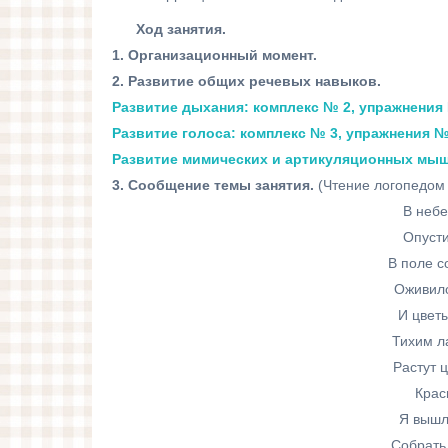
Ход занятия.
1. Организационный момент.
2. Развитие общих речевых навыков.
Развитие дыхания: комплекс № 2, упражнения № 
Развитие голоса: комплекс № 3, упражнения № 3
Развитие мимических и артикуляционных мышц:
3. Сообщение темы занятия.
(Чтение логопедом 
В небе
Опусти
В поле с
Оживило
И цвет
Тихим л
Растут 
Крас
Я вышл
Собрать 